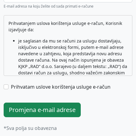
E-mail adresa na koju želite od sada primati e-račune
Prihvatanjem uslova korištenja usluge e-račun, Korisnik
izjavljuje da:
je saglasan da mu se računi za uslugu dostavljaju,
isključivo u elektronskoj formi, putem e-mail adrese
navedene u zahtjevu, koja predstavlja novu adresu
dostave računa. Na ovaj način ispunjena je obaveza
KJKP „RAD“ d.o.o. Sarajevo (u daljem tekstu: „RAD“) da
dostavi račun za uslugu, shodno važećim zakonskim
propisima. Trenutkom slanja računa od strane „RAD“-
a na navedenu e-mail adresu Korisnika usluge, račun
Prihvatam uslove korištenja usluge e-račun
se smatra ispostavljenim;
je saglasan da će adresa za dostavu računa uvijek
biti e-mail adresa Korisnika usluge koja je posljednja
Promjena e-mail adrese
prijavljena i evidentirana, kao aktivna, u sistemu
„RAD“-a;
je upoznat da može izvršiti promjenu navedene e-
*Sva polja su obavezna
mail adrese za slanje računa podnošenjem Zahtjeva;