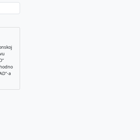
onskoj
ovu
D“
 shodno
AD“-a
ivna, u
nje
ačuna