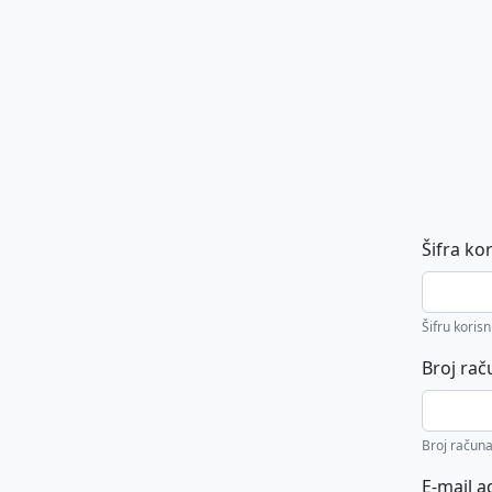
Šifra ko
Šifru kori
Broj rač
Broj račun
E-mail a