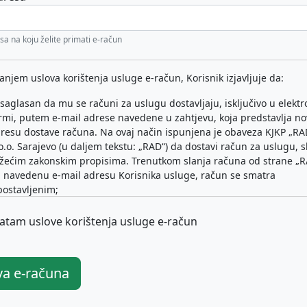
sa na koju želite primati e-račun
anjem uslova korištenja usluge e-račun, Korisnik izjavljuje da:
 saglasan da mu se računi za uslugu dostavljaju, isključivo u elektr
rmi, putem e-mail adrese navedene u zahtjevu, koja predstavlja n
resu dostave računa. Na ovaj način ispunjena je obaveza KJKP „RA
o.o. Sarajevo (u daljem tekstu: „RAD“) da dostavi račun za uslugu,
žećim zakonskim propisima. Trenutkom slanja računa od strane „R
 navedenu e-mail adresu Korisnika usluge, račun se smatra
postavljenim;
 saglasan da će adresa za dostavu računa uvijek biti e-mail adresa
risnika usluge koja je posljednja prijavljena i evidentirana, kao akt
atam uslove korištenja usluge e-račun
stemu „RAD“-a;
 upoznat da može izvršiti promjenu navedene e-mail adrese za sla
čuna podnošenjem Zahtjeva;
va e-računa
 obavijestiti „RAD“ o svakoj promjeni podataka bitnih za dostavu r
tem e-mail adrese, odnosno podataka koji mogu prouzrokovati
mogućnost dostave računa;