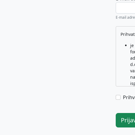
E-mail adre
Prihvat
je
fo
ad
d.
va
na
is
je
Ko
Prihv
si
je
ra
Prija
će
pu
ne